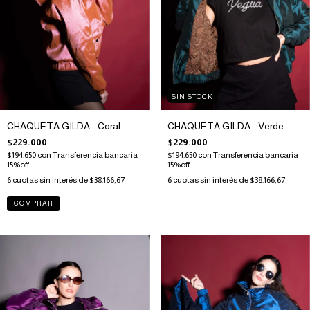
SIN STOCK
CHAQUETA GILDA - Coral -
CHAQUETA GILDA - Verde
$229.000
$229.000
$194.650
con
Transferencia bancaria-
$194.650
con
Transferencia bancaria-
15%off
15%off
6
cuotas sin interés de
$38.166,67
6
cuotas sin interés de
$38.166,67
COMPRAR