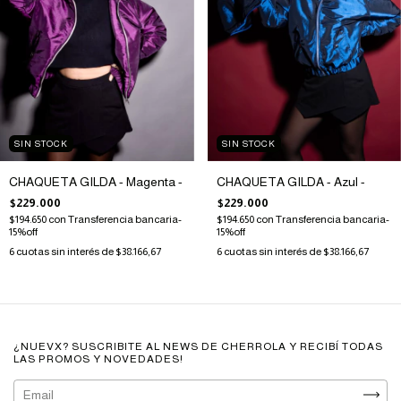
SIN STOCK
SIN STOCK
CHAQUETA GILDA - Magenta -
CHAQUETA GILDA - Azul -
$229.000
$229.000
$194.650
con
Transferencia bancaria-
$194.650
con
Transferencia bancaria-
15%off
15%off
6
cuotas sin interés de
$38.166,67
6
cuotas sin interés de
$38.166,67
¿NUEVX? SUSCRIBITE AL NEWS DE CHERROLA Y RECIBÍ TODAS
LAS PROMOS Y NOVEDADES!