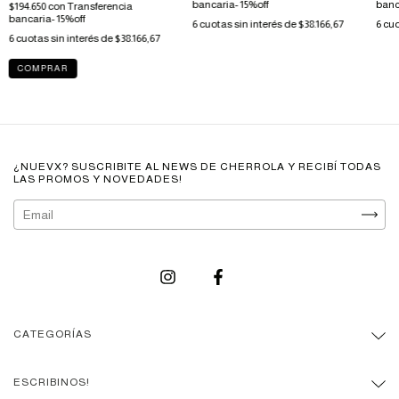
bancaria- 15%off
banc
$194.650
con
Transferencia
bancaria- 15%off
6
cuotas sin interés de
$38.166,67
6
cuo
6
cuotas sin interés de
$38.166,67
COMPRAR
¿NUEVX? SUSCRIBITE AL NEWS DE CHERROLA Y RECIBÍ TODAS
LAS PROMOS Y NOVEDADES!
CATEGORÍAS
ESCRIBINOS!