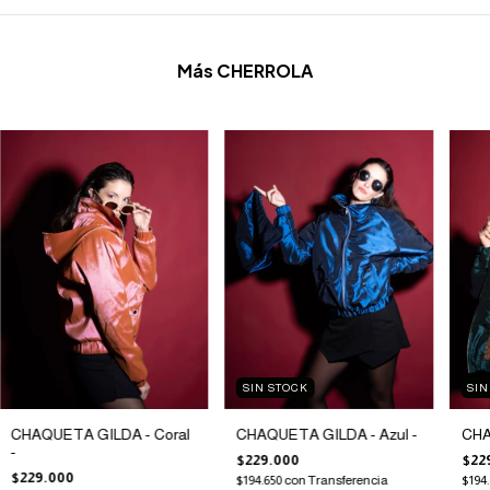
Más CHERROLA
SIN STOCK
SIN
CHAQUETA GILDA - Coral
CHAQUETA GILDA - Azul -
CHA
-
$229.000
$22
$229.000
$194.650
con
Transferencia
$194