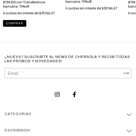
bancaria- 15%off
$194.650
con
Transferencia
$194
bancaria- 15%off
banc
6
cuotas sin interés de
$38.166,67
6
cuotas sin interés de
$38.166,67
6
cuo
COMPRAR
¿NUEVX? SUSCRIBITE AL NEWS DE CHERROLA Y RECIBÍ TODAS
LAS PROMOS Y NOVEDADES!
CATEGORÍAS
ESCRIBINOS!