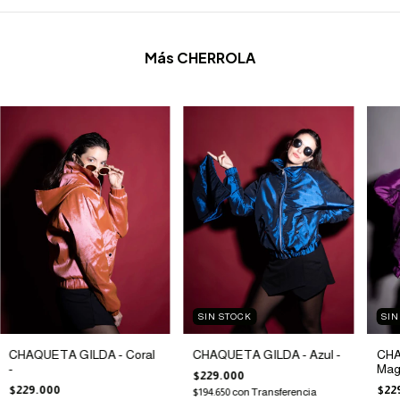
Más CHERROLA
SIN STOCK
SIN
CHAQUETA GILDA - Coral
CHAQUETA GILDA - Azul -
CHA
-
Mag
$229.000
$229.000
$22
$194.650
con
Transferencia