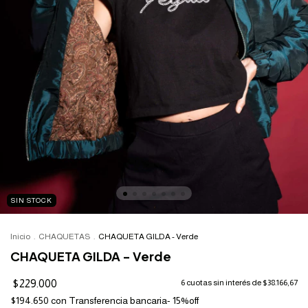
SIN STOCK
Inicio
.
CHAQUETAS
.
CHAQUETA GILDA - Verde
CHAQUETA GILDA - Verde
$229.000
6
cuotas sin interés de
$38.166,67
$194.650
con
Transferencia bancaria- 15%off